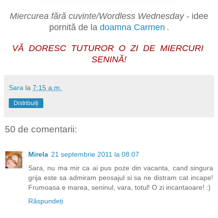
Miercurea fără cuvinte/Wordless Wednesday
- idee
pornită de la
doamna Carmen
.
VĂ DORESC TUTUROR O ZI DE MIERCURI
SENINĂ!
Sara
la
7:15 a.m.
Distribuiți
50 de comentarii:
Mirela
21 septembrie 2011 la 08:07
Sara, nu ma mir ca ai pus poze din vacanta, cand singura
grija este sa admiram peosajul si sa ne distram cat incape!
Frumoasa e marea, seninul, vara, totul! O zi incantaoare! :)
Răspundeți