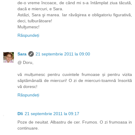
de-o vreme încoace, de când mi s-a întâmplat ziua tăcută,
dacă e miercuri, e Sara.
Astăzi, Sara şi marea. Iar răvăşirea e obligatoriu figurativă,
deci, tulburătoare!
Mulţumesc!
Răspundeți
Sara
21 septembrie 2011 la 09:00
@ Doru,
vă mulțumesc pentru cuvintele frumoase și pentru vizita
săptămânală de miercuri! O zi de miercuri-toamnă însorită
vă doresc!
Răspundeți
Dli
21 septembrie 2011 la 09:17
Poze de neuitat. Albastru de cer. Frumos. O zi frumoasa in
continuare.