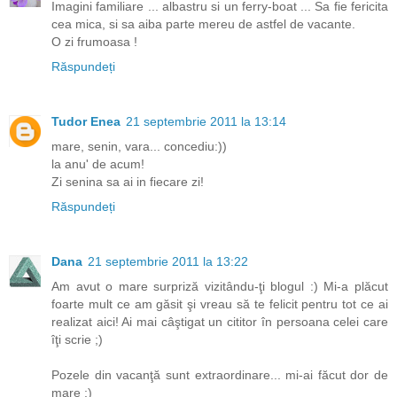
Imagini familiare ... albastru si un ferry-boat ... Sa fie fericita
cea mica, si sa aiba parte mereu de astfel de vacante.
O zi frumoasa !
Răspundeți
Tudor Enea
21 septembrie 2011 la 13:14
mare, senin, vara... concediu:))
la anu' de acum!
Zi senina sa ai in fiecare zi!
Răspundeți
Dana
21 septembrie 2011 la 13:22
Am avut o mare surpriză vizitându-ţi blogul :) Mi-a plăcut
foarte mult ce am găsit şi vreau să te felicit pentru tot ce ai
realizat aici! Ai mai câştigat un cititor în persoana celei care
îţi scrie ;)
Pozele din vacanţă sunt extraordinare... mi-ai făcut dor de
mare :)