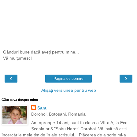
Gânduri bune dacă aveți pentru mine...
Vă mulțumesc!
‹
›
Pagina de pornire
Afișați versiunea pentru web
Câte ceva despre mine
Sara
Dorohoi, Botoșani, Romania
Am aproape 14 ani, sunt în clasa a-VII-a A, la Eco-
Școala nr.5 "Spiru Haret" Dorohoi. Vă invit să citiți
încercările mele timide în ale scrisului... Plăcerea de a scrie mi-a