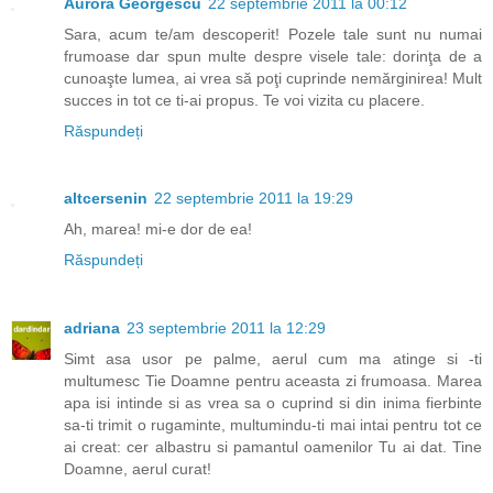
Aurora Georgescu
22 septembrie 2011 la 00:12
Sara, acum te/am descoperit! Pozele tale sunt nu numai
frumoase dar spun multe despre visele tale: dorinţa de a
cunoaşte lumea, ai vrea să poţi cuprinde nemărginirea! Mult
succes in tot ce ti-ai propus. Te voi vizita cu placere.
Răspundeți
altcersenin
22 septembrie 2011 la 19:29
Ah, marea! mi-e dor de ea!
Răspundeți
adriana
23 septembrie 2011 la 12:29
Simt asa usor pe palme, aerul cum ma atinge si -ti
multumesc Tie Doamne pentru aceasta zi frumoasa. Marea
apa isi intinde si as vrea sa o cuprind si din inima fierbinte
sa-ti trimit o rugaminte, multumindu-ti mai intai pentru tot ce
ai creat: cer albastru si pamantul oamenilor Tu ai dat. Tine
Doamne, aerul curat!