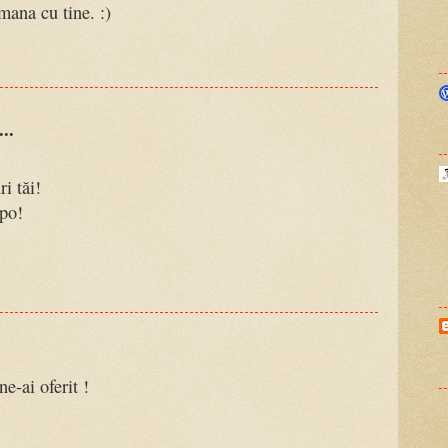
ana cu tine. :)
..
i tăi!
po!
e-ai oferit !