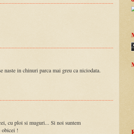
M
M
se naste in chinuri parca mai greu ca niciodata.
ei, cu ploi si muguri... Si noi suntem
 obicei !
R