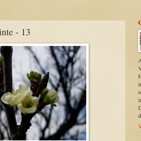
inte - 13
A
V
H
î
s
i
D
d
V