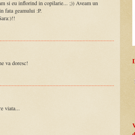
m si eu inflorind in copilarie... ;)) Aveam un
in fata geamului :P.
Sara:)!!
ne va doresc!
re viata...
d