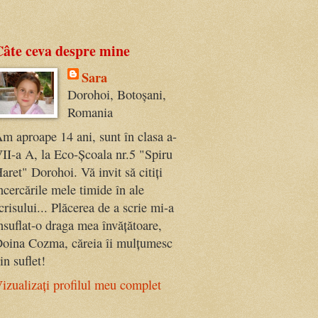
Câte ceva despre mine
Sara
Dorohoi, Botoșani,
Romania
m aproape 14 ani, sunt în clasa a-
II-a A, la Eco-Școala nr.5 "Spiru
aret" Dorohoi. Vă invit să citiți
ncercările mele timide în ale
crisului... Plăcerea de a scrie mi-a
nsuflat-o draga mea învățătoare,
oina Cozma, căreia îi mulțumesc
in suflet!
izualizați profilul meu complet