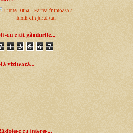
i-au citit gândurile...
7
1
3
8
6
7
ă vizitează...
ăsfoiesc cu interes...