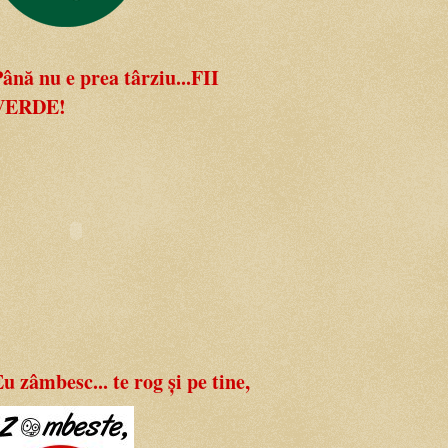
ână nu e prea târziu...FII
VERDE!
u zâmbesc... te rog și pe tine,