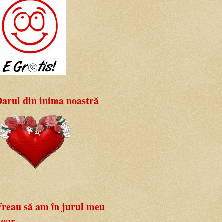
Darul din inima noastră
Vreau să am în jurul meu
oar....