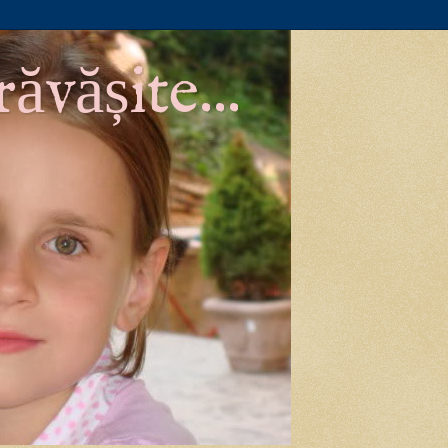
ăvășite...