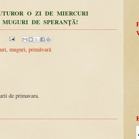
UTUROR O ZI DE MIERCURI
 MUGURI DE SPERANȚĂ!
P
uri
,
muguri
,
primăvară
urii de primavara.
E