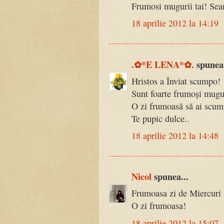
Frumosi mugurii tai! Seam
18 aprilie 2012 la 14:19
.✿*E LENA*✿.
spunea.
Hristos a Înviat scumpo!
Sunt foarte frumoși mugur
O zi frumoasă să ai scum
Te pupic dulce..
18 aprilie 2012 la 14:48
Nicol
spunea...
Frumoasa zi de Miercuri n
O zi frumoasa!
18 aprilie 2012 la 15:07