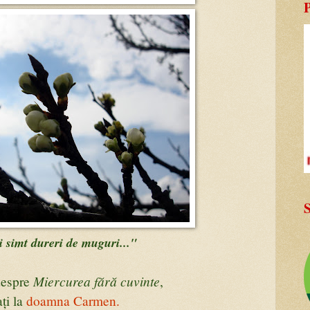
S
 simt dureri de muguri..."
Miercurea fără cuvinte
despre
,
ați la
doamna Carmen.