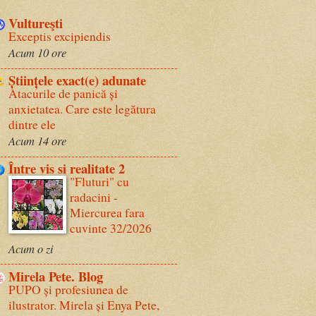
Vultureşti
Exceptis excipiendis
Acum 10 ore
Științele exact(e) adunate
Atacurile de panică și
anxietatea. Care este legătura
dintre ele
Acum 14 ore
Între vis si realitate 2
"Fluturi" cu
radacini -
Miercurea fara
cuvinte 32/2026
Acum o zi
Mirela Pete. Blog
PUPO și profesiunea de
ilustrator. Mirela și Enya Pete,