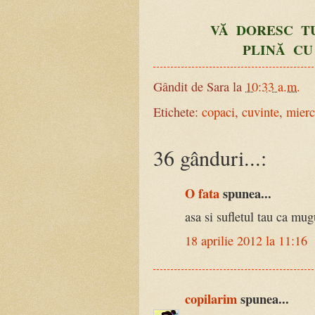
VĂ DORESC T
PLINĂ CU
Gândit de
Sara
la
10:33 a.m.
Etichete:
copaci
,
cuvinte
,
mierc
36 gânduri...:
O fata
spunea...
asa si sufletul tau ca mug
18 aprilie 2012 la 11:16
copilarim
spunea...