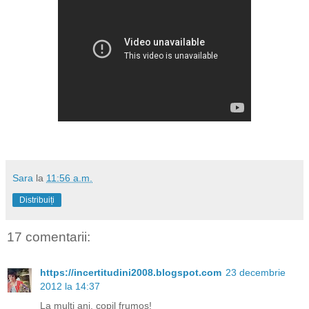
Sara
la
11:56 a.m.
Distribuiți
17 comentarii:
https://incertitudini2008.blogspot.com
23 decembrie
2012 la 14:37
La mulți ani, copil frumos!