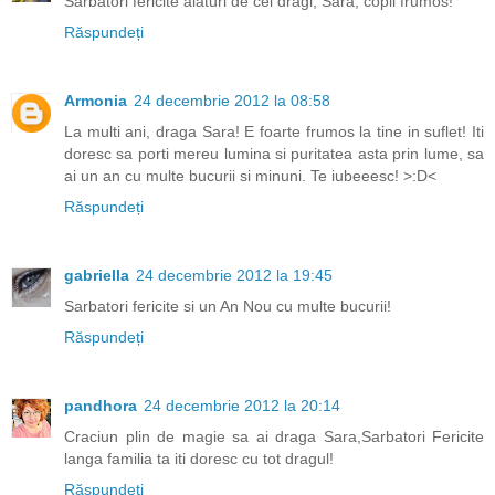
Sarbatori fericite alaturi de cei dragi, Sara, copil frumos!
Răspundeți
Armonia
24 decembrie 2012 la 08:58
La multi ani, draga Sara! E foarte frumos la tine in suflet! Iti
doresc sa porti mereu lumina si puritatea asta prin lume, sa
ai un an cu multe bucurii si minuni. Te iubeeesc! >:D<
Răspundeți
gabriella
24 decembrie 2012 la 19:45
Sarbatori fericite si un An Nou cu multe bucurii!
Răspundeți
pandhora
24 decembrie 2012 la 20:14
Craciun plin de magie sa ai draga Sara,Sarbatori Fericite
langa familia ta iti doresc cu tot dragul!
Răspundeți