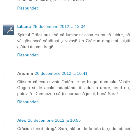
Răspundeți
Liliana
25 decembrie 2012 la 19:04
Spiritul Crăciunului să vă lumineze casa cu multă iubire, să
vă găsească sănătoşi şi voioşi! Un Crăciun magic şi liniştit
alături de cei dragi!
Răspundeți
Anonim
26 decembrie 2012 la 10:41
Citisem câteva cuvinte îndăruite pe blogul domnului Vasile
Gogea și de acolo, adaptând, îți aduc o urare, cred eu,
potrivită: Dumnezeu să-ți sporească jocul, bună Sara!
Răspundeți
Alex
26 decembrie 2012 la 10:55
Crăciun fericit, dragă Sara, alături de familia ta şi de toţi cei