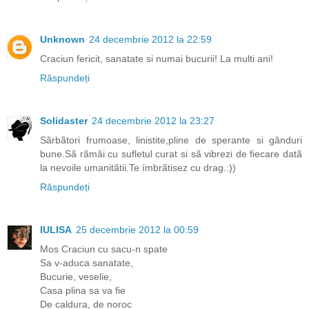
Unknown
24 decembrie 2012 la 22:59
Craciun fericit, sanatate si numai bucurii! La multi ani!
Răspundeți
Solidaster
24 decembrie 2012 la 23:27
Sãrbãtori frumoase, linistite,pline de sperante si gânduri
bune.Sã rãmâi cu sufletul curat si sã vibrezi de fiecare datã
la nevoile umanitãtii.Te ímbrãtisez cu drag.:))
Răspundeți
IULISA
25 decembrie 2012 la 00:59
Mos Craciun cu sacu-n spate
Sa v-aduca sanatate,
Bucurie, veselie,
Casa plina sa va fie
De caldura, de noroc