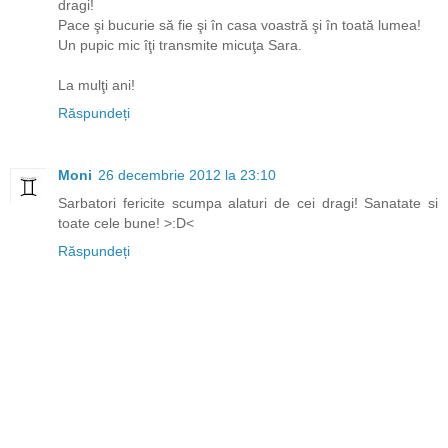
dragi!
Pace şi bucurie să fie şi în casa voastră şi în toată lumea!
Un pupic mic îţi transmite micuţa Sara.
La mulţi ani!
Răspundeți
Moni
26 decembrie 2012 la 23:10
Sarbatori fericite scumpa alaturi de cei dragi! Sanatate si
toate cele bune! >:D<
Răspundeți