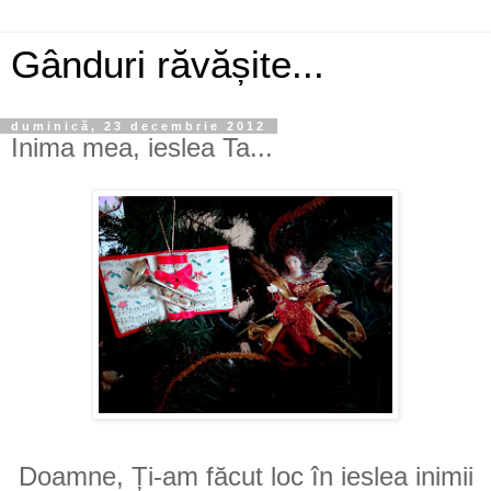
Gânduri răvășite...
duminică, 23 decembrie 2012
Inima mea, ieslea Ta...
Doamne, Ți-am făcut loc în ieslea inimii