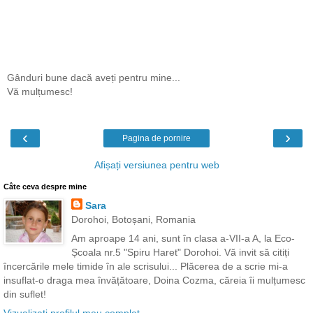
Gânduri bune dacă aveți pentru mine...
Vă mulțumesc!
‹
›
Pagina de pornire
Afișați versiunea pentru web
Câte ceva despre mine
Sara
Dorohoi, Botoșani, Romania
Am aproape 14 ani, sunt în clasa a-VII-a A, la Eco-
Școala nr.5 "Spiru Haret" Dorohoi. Vă invit să citiți
încercările mele timide în ale scrisului... Plăcerea de a scrie mi-a
insuflat-o draga mea învățătoare, Doina Cozma, căreia îi mulțumesc
din suflet!